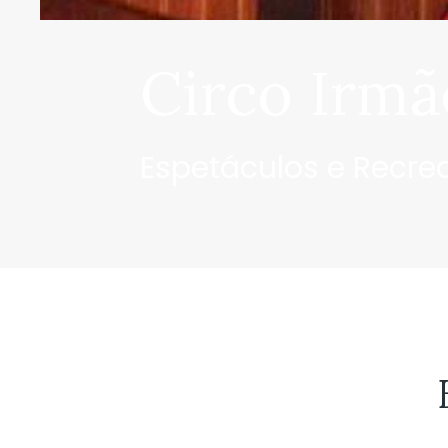
Circo Irmã
Espetáculos e Recr