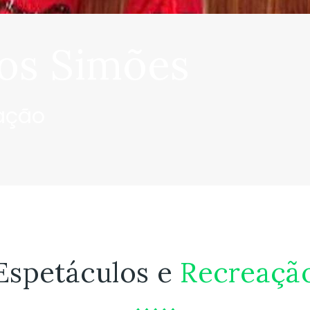
os Simões
eação
Espetáculos
e
Recreaçã