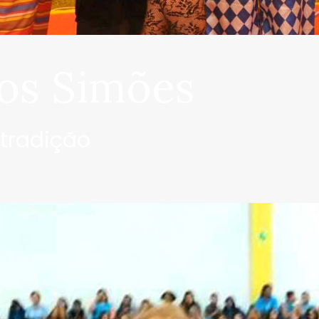
os Simões
 tradição